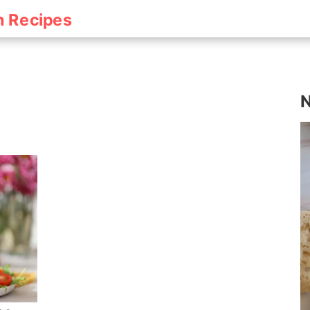
h Recipes
N