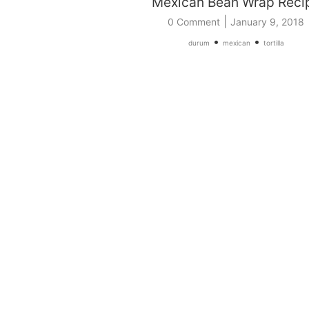
Mexican Bean Wrap Reci
|
0 Comment
January 9, 2018
•
•
durum
mexican
tortilla