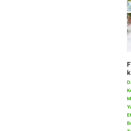
F
k
D
Ke
M
Y
Et
B