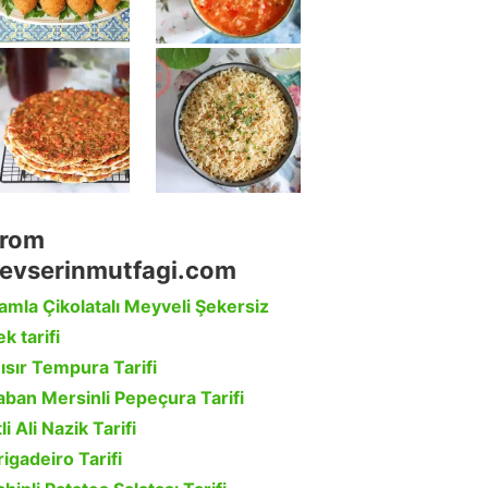
rom
evserinmutfagi.com
amla Çikolatalı Meyveli Şekersiz
k tarifi
ısır Tempura Tarifi
aban Mersinli Pepeçura Tarifi
li Ali Nazik Tarifi
rigadeiro Tarifi