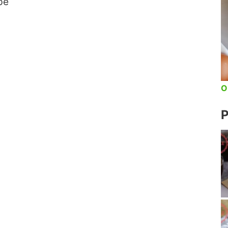
pe
O
P