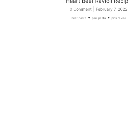
Heart Beet Ravioli Recip
|
0 Comment
February 7, 2022
•
•
beet pasta
pink pasta
pink ravioli