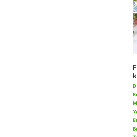
F
k
D
Ke
M
Y
Et
B