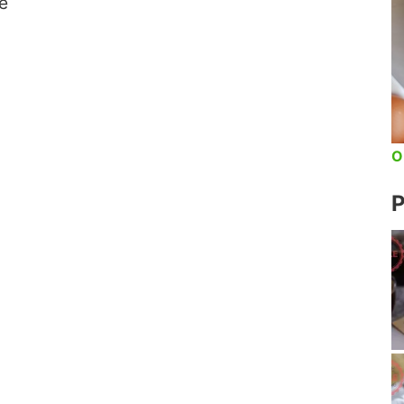
e
O
P