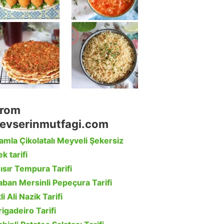
rom
evserinmutfagi.com
amla Çikolatalı Meyveli Şekersiz
k tarifi
ısır Tempura Tarifi
aban Mersinli Pepeçura Tarifi
li Ali Nazik Tarifi
rigadeiro Tarifi