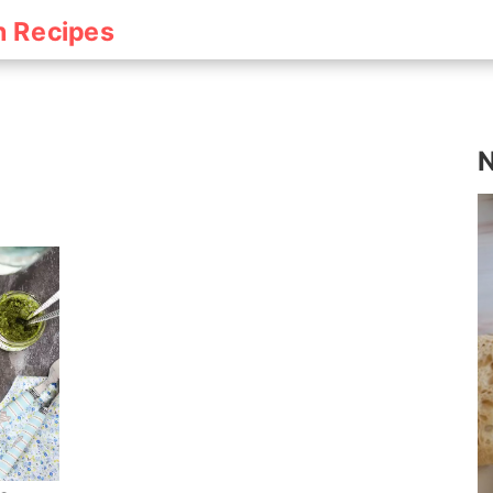
h Recipes
N