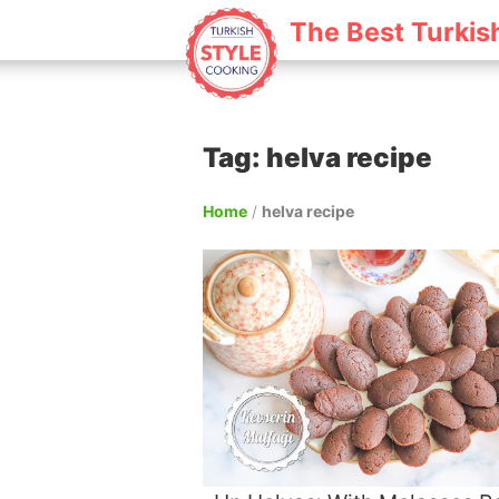
The Best Turkis
Tag: helva recipe
Home
/
helva recipe