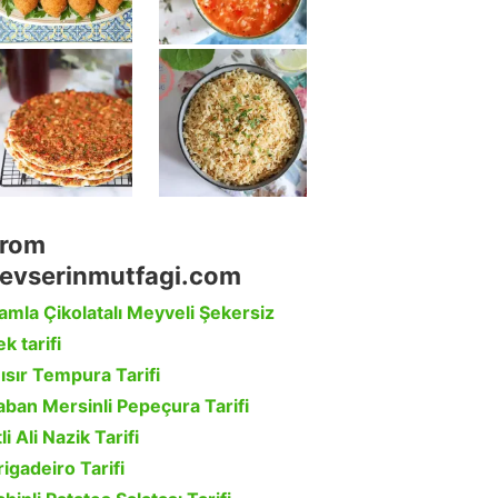
rom
evserinmutfagi.com
amla Çikolatalı Meyveli Şekersiz
k tarifi
ısır Tempura Tarifi
aban Mersinli Pepeçura Tarifi
li Ali Nazik Tarifi
rigadeiro Tarifi