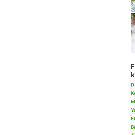
F
k
D
Ke
M
Y
Et
B