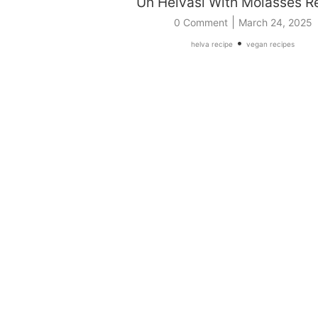
Un Helvası With Molasses R
|
0 Comment
March 24, 2025
•
helva recipe
vegan recipes