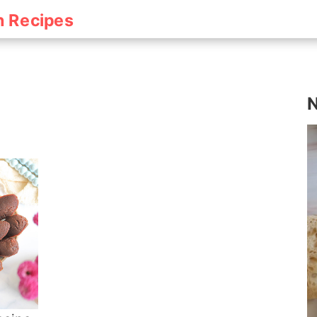
h Recipes
N