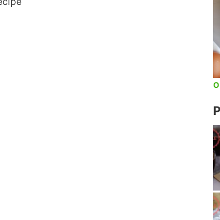
ecipe
O
P