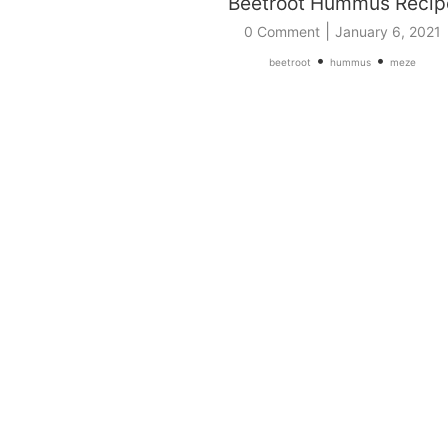
Beetroot Hummus Recip
|
0 Comment
January 6, 2021
•
•
beetroot
hummus
meze