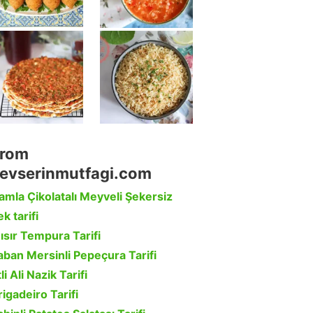
rom
evserinmutfagi.com
amla Çikolatalı Meyveli Şekersiz
k tarifi
ısır Tempura Tarifi
aban Mersinli Pepeçura Tarifi
li Ali Nazik Tarifi
rigadeiro Tarifi