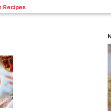
h Recipes
N