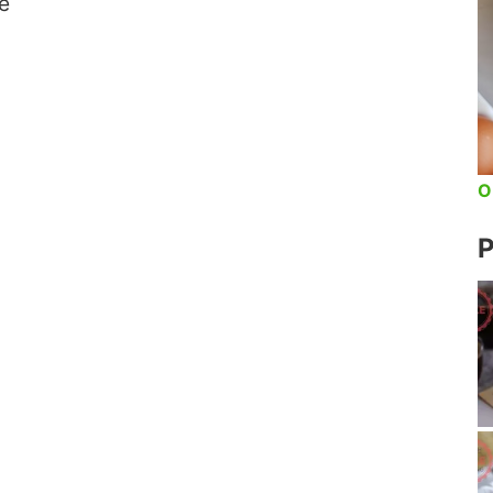
e
O
P