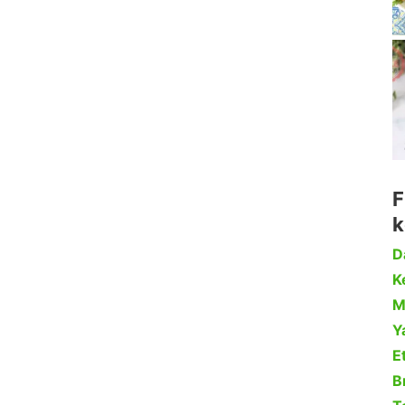
F
k
D
Ke
M
Y
Et
B