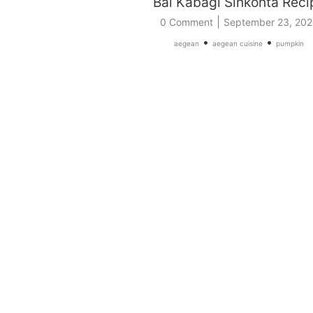
Bal Kabağı Sinkonta Reci
|
0 Comment
September 23, 202
•
•
aegean
aegean cuisine
pumpkin