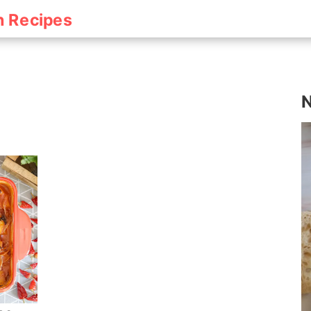
h Recipes
N