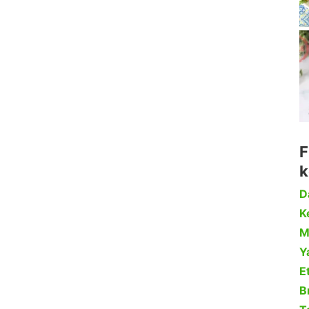
F
k
D
Ke
M
Y
Et
B