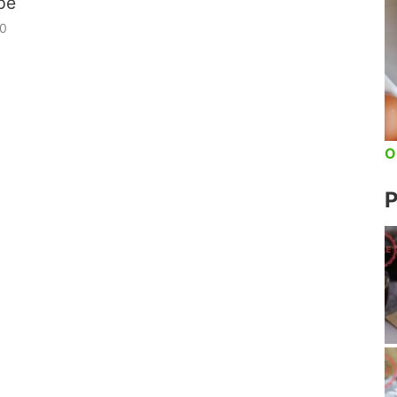
pe
0
O
P