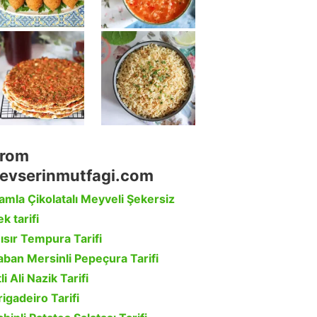
rom
evserinmutfagi.com
amla Çikolatalı Meyveli Şekersiz
k tarifi
ısır Tempura Tarifi
aban Mersinli Pepeçura Tarifi
li Ali Nazik Tarifi
rigadeiro Tarifi